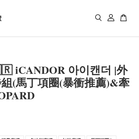
置
🇷 iCANDOR 아이캔더 |外
組(馬丁項圈(暴衝推薦)&牽
OPARD