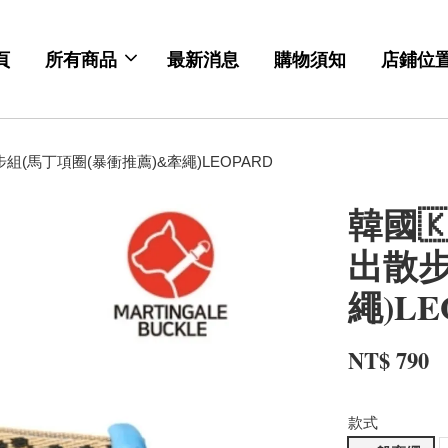
頁
所有商品
最新消息
購物須知
店鋪位
散步組(馬丁項圈(暴衝推薦)&牽繩)LEOPARD
韓國🇰
出散步
繩)LE
NT$ 790
款式