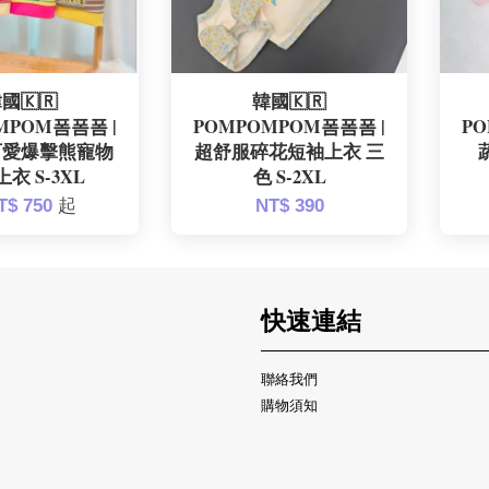
國🇰🇷
韓國🇰🇷
MPOM폼폼폼 |
POMPOMPOM폼폼폼 |
P
可愛爆擊熊寵物
超舒服碎花短袖上衣 三
衣 S-3XL
色 S-2XL
T$ 750
起
NT$ 390
快速連結
聯絡我們
購物須知