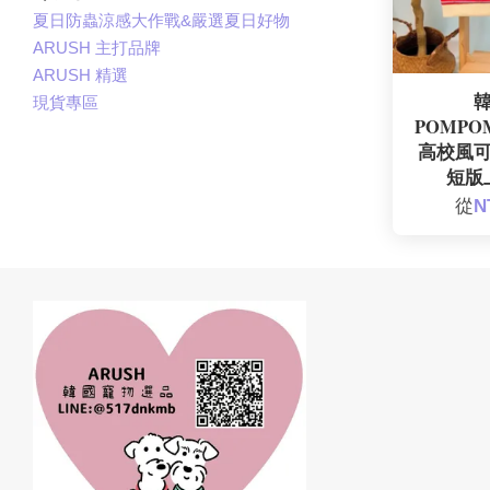
夏日防蟲涼感大作戰&嚴選夏日好物
ARUSH 主打品牌
ARUSH 精選
韓
現貨專區
POMPO
高校風
短版上
從
N