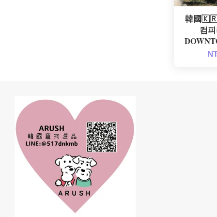
韓國🇰🇷 
컴피
DOWNT
NT