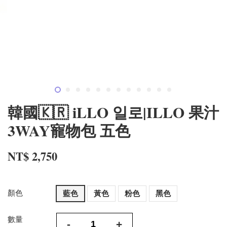
韓國🇰🇷 iLLO 일로|ILLO 果汁
3WAY寵物包 五色
NT$ 2,750
顏色
藍色
黃色
粉色
黑色
數量
-
+