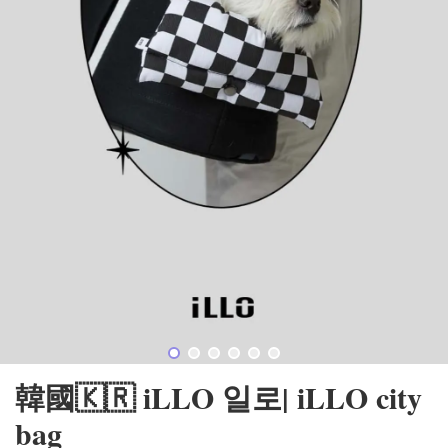
韓國🇰🇷 iLLO 일로| iLLO city
bag