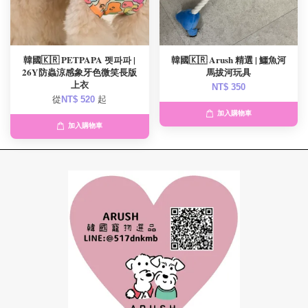
韓國🇰🇷 PETPAPA 펫파파 |
韓國🇰🇷 Arush 精選 | 鱷魚河
26Y防蟲涼感象牙色微笑長版
馬拔河玩具
上衣
NT$ 350
從
NT$ 520
起
加入購物車
加入購物車