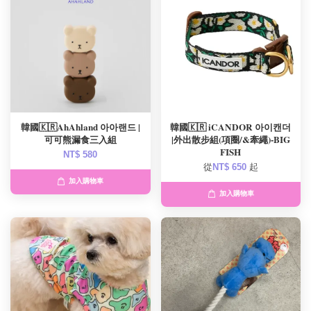
韓國🇰🇷AhAhland 아아랜드 |
韓國🇰🇷 iCANDOR 아이캔더
可可熊漏食三入組
|外出散步組(項圈/&牽繩)-BIG
FISH
NT$ 580
從
NT$ 650
起
加入購物車
加入購物車