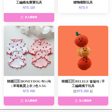
工編織兔寶寶玩具
獺鴨嘴獸玩具
NT$ 320
NT$ 0
加入購物車
韓國🇰🇷 HONEYDOG 허니독
韓國🇰🇷 BELELE 벨렐레 | 手
| 草莓氣質上衣 2色 S-XL
工編織橘子玩具
NT$ 490
從
NT$ 280
起
加入購物車
加入購物車