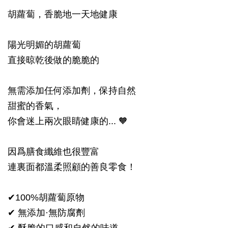
胡蘿蔔，香脆地一天地健康
陽光明媚的胡蘿蔔
直接晾乾後做的脆脆的
無需添加任何添加劑，保持自然
甜蜜的香氣，
你會迷上兩次眼睛健康的... 🧡
因爲膳食纖維也很豐富
連裏面都溫柔照顧的善良零食！
✔100%胡蘿蔔原物
✔ 無添加·無防腐劑