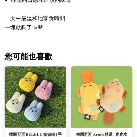
✔ 酥脆的口感和自然的味道
一天中最溫和地零食時間
一塊就夠了🍠🧡
您可能也喜歡
韓國🇰🇷 BELELE 벨렐레 | 手
韓國🇰🇷 Arush 精選 | 扁扁水