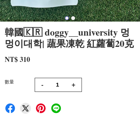
韓國🇰🇷 doggy__university 멍
멍이대학| 蔬果凍乾 紅蘿蔔20克
NT$ 310
數量
-
+