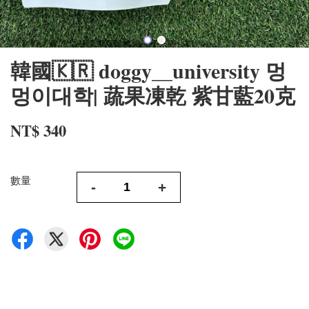
韓國🇰🇷 doggy__university 멍
멍이대학| 蔬果凍乾 紫甘藍20克
NT$ 340
數量
-
+