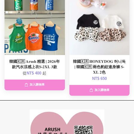
韓國🇰🇷 Arush 精選 | 2026年
韓國🇰🇷 HONEYDOG 허니독
款汽水涼感上衣S-2XL 3款
| 韓國🇰🇷 兩色豹紋連身褲 S-
XL 2色
從
NT$ 400
起
NT$ 650
加入購物車
加入購物車