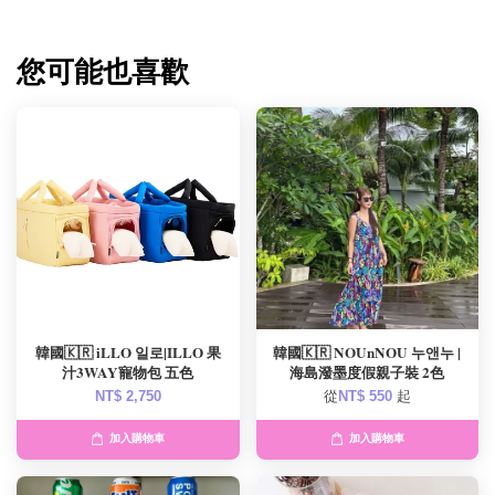
您可能也喜歡
韓國🇰🇷 iLLO 일로|ILLO 果
韓國🇰🇷 NOUnNOU 누앤누 |
汁3WAY寵物包 五色
海島潑墨度假親子裝 2色
NT$ 2,750
從
NT$ 550
起
加入購物車
加入購物車