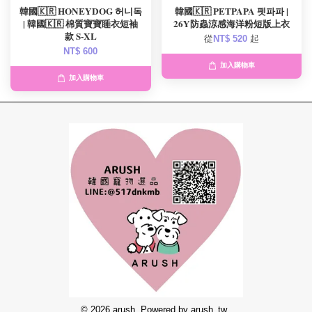
韓國🇰🇷 HONEYDOG 허니독
韓國🇰🇷 PETPAPA 펫파파 |
| 韓國🇰🇷 棉質寶寶睡衣短袖
26Y防蟲涼感海洋粉短版上衣
款 S-XL
從
NT$ 520
起
NT$ 600
加入購物車
加入購物車
© 2026 arush. Powered by arush_tw_