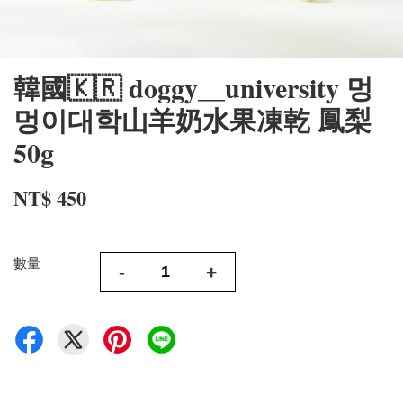
韓國🇰🇷 doggy__university 멍
멍이대학山羊奶水果凍乾 鳳梨
50g
NT$ 450
數量
-
+