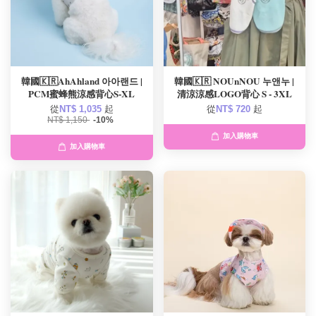
韓國🇰🇷AhAhland 아아랜드 |
韓國🇰🇷 NOUnNOU 누앤누 |
PCM蜜蜂熊涼感背心S-XL
清涼涼感LOGO背心 S - 3XL
從
NT$ 1,035
起
從
NT$ 720
起
NT$ 1,150
-10%
加入購物車
加入購物車