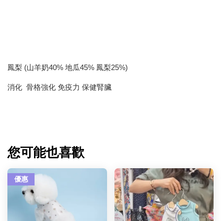
鳳梨 (山羊奶40% 地瓜45% 鳳梨25%)
消化 骨格強化 免疫力 保健腎臟
您可能也喜歡
優惠