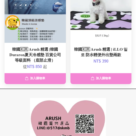
韓國🇰🇷 Arush 精選 |韓國
韓國🇰🇷 Arush 精選 | iLLO 일
Duraron夏天冷感墊 百貨公司
로 防水輕便外出墊兩款
等級面料 （底部止滑）
NT$ 390
從
NT$ 850
起
加入購物車
加入購物車