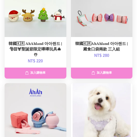
韓國🇰🇷 AhAhland 아아랜드 |
韓國🇰🇷AhAhland 아아랜드 |
🎅🏻🫎聖誕節限定嗶嗶玩具🎄
藏食口袋兩款 三入組
☃️
NT$ 280
NT$ 220
加入購物車
加入購物車