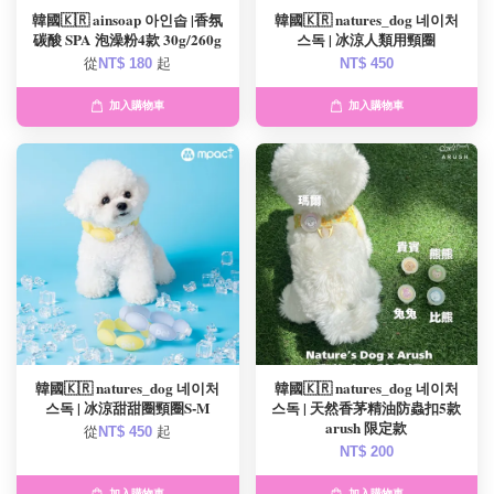
韓國🇰🇷 ainsoap 아인솝 |香氛
韓國🇰🇷 natures_dog 네이처
碳酸 SPA 泡澡粉4款 30g/260g
스독 | 冰涼人類用頸圈
從
NT$ 180
起
NT$ 450
加入購物車
加入購物車
韓國🇰🇷 natures_dog 네이처
韓國🇰🇷 natures_dog 네이처
스독 | 冰涼甜甜圈頸圈S-M
스독 | 天然香茅精油防蟲扣5款
arush 限定款
從
NT$ 450
起
NT$ 200