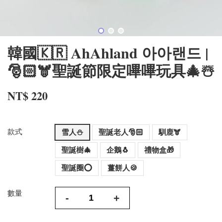
韓國🇰🇷 AhAhland 아아랜드 |
🎅🏻🫎聖誕節限定嗶嗶玩具🎄☃️
NT$ 220
款式
雪人⛄️
聖誕老人🎅🏻
馴鹿🫎
聖誕樹🎄
企鵝🐧
禮物盒🎁
聖誕圈⭕️
薑餅人🍪
數量
-
+