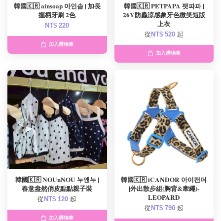
韓國🇰🇷 ainsoap 아인솝 | 加長
韓國🇰🇷 PETPAPA 펫파파 |
握柄牙刷 2色
26Y防蟲涼感象牙色微笑短版
上衣
NT$ 220
從
NT$ 520
起
加入購物車
加入購物車
韓國🇰🇷 NOUnNOU 누앤누 |
韓國🇰🇷 iCANDOR 아이캔더
春意盎然俏皮點點親子裝
|外出散步組(胸背&牽繩)-
LEOPARD
從
NT$ 120
起
從
NT$ 790
起
加入購物車