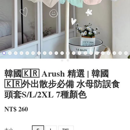
韓國🇰🇷 Arush 精選 | 韓國
🇰🇷外出散步必備 水母防誤食
頭套S/L/2XL 7種顏色
NT$ 260
大小