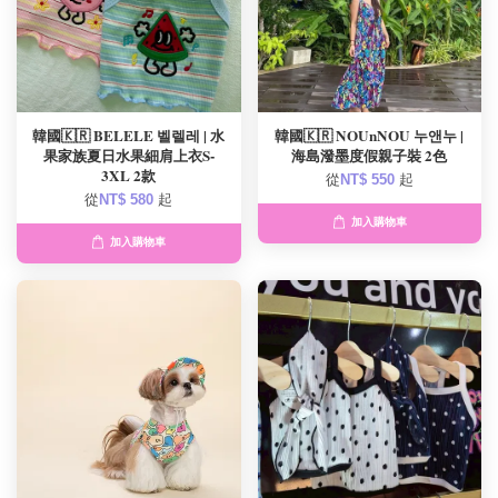
韓國🇰🇷 BELELE 벨렐레 | 水
韓國🇰🇷 NOUnNOU 누앤누 |
果家族夏日水果細肩上衣S-
海島潑墨度假親子裝 2色
3XL 2款
從
NT$ 550
起
從
NT$ 580
起
加入購物車
加入購物車