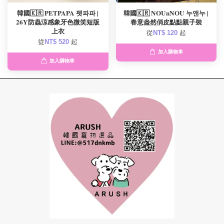
韓國🇰🇷 PETPAPA 펫파파 |
韓國🇰🇷 NOUnNOU 누앤누 |
26Y防蟲涼感象牙色微笑短版
春意盎然俏皮點點親子裝
上衣
從
NT$ 120
起
從
NT$ 520
起
加入購物車
加入購物車