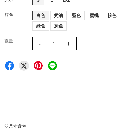
S
L
2XL
顔色
白色
奶油
藍色
蜜桃
粉色
綠色
灰色
數量
-
+
🤍尺寸參考