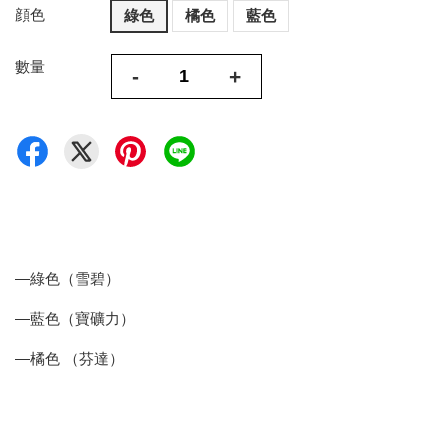
顔色
綠色
橘色
藍色
數量
-
+
—綠色（雪碧）
—藍色（寶礦力）
—橘色 （芬達）