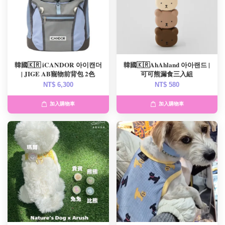
韓國🇰🇷 iCANDOR 아이캔더
韓國🇰🇷AhAhland 아아랜드 |
| JIGE AB寵物前背包 2色
可可熊漏食三入組
NT$ 6,300
NT$ 580
加入購物車
加入購物車