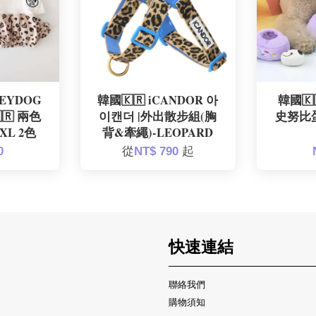
NEYDOG
韓國🇰🇷 iCANDOR 아
韓國🇰
🇷 兩色
이캔더 |外出散步組(胸
史努比
XL 2色
背&牽繩)-LEOPARD
0
從
NT$ 790
起
快速連結
聯絡我們
購物須知