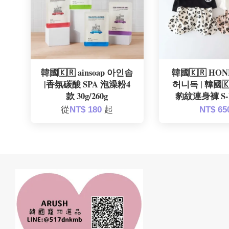
韓國🇰🇷 ainsoap 아인솝
韓國🇰🇷 HO
|香氛碳酸 SPA 泡澡粉4
허니독 | 韓國
款 30g/260g
豹紋連身褲 S-
從
NT$ 180
起
NT$ 65