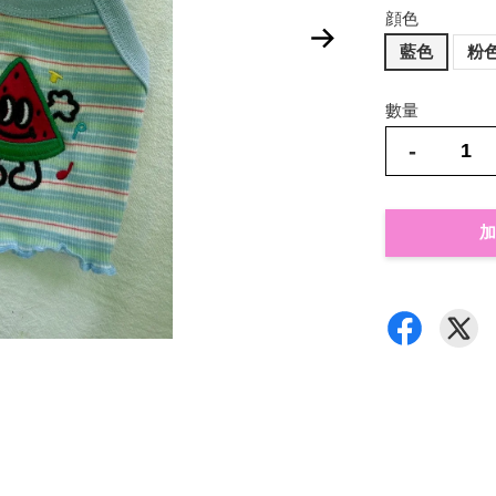
顔色
藍色
粉
數量
-
加