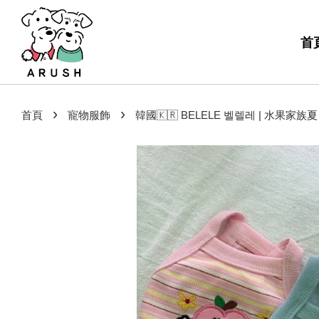
首
›
›
首頁
寵物服飾
韓國🇰🇷 BELELE 벨렐레 | 水果家族