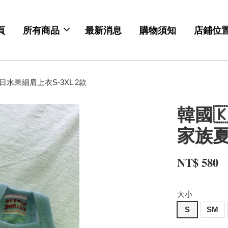
頁
所有商品
最新消息
購物須知
店鋪位
夏日水果細肩上衣S-3XL 2款
韓國🇰
家族夏
NT$ 580
大小
S
SM