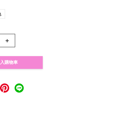
色
+
入購物車