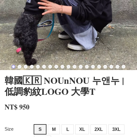
韓國🇰🇷 NOUnNOU 누앤누 |
低調豹紋LOGO 大學T
NT$ 950
Size
S
M
L
XL
2XL
3XL