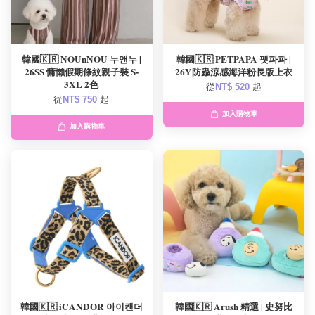
韓國🇰🇷 NOUnNOU 누앤누 |
韓國🇰🇷 PETPAPA 펫파파 |
26SS 慵懶假期條紋親子裝 S-
26Y防蟲涼感海洋粉長版上衣
3XL 2色
從
NT$ 520
起
從
NT$ 750
起
加入購物車
加入購物車
韓國🇰🇷 iCANDOR 아이캔더
韓國🇰🇷 Arush 精選 | 史努比