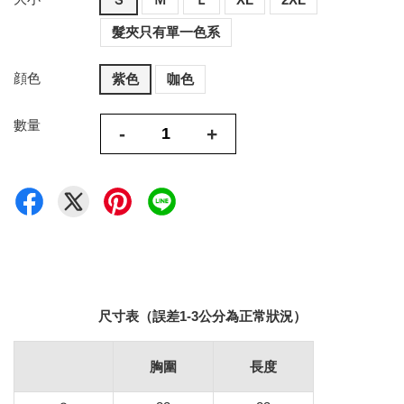
髮夾只有單一色系
顔色
紫色
咖色
數量
-
+
尺寸表（誤差1-3公分為正常狀況）
胸圍
長度