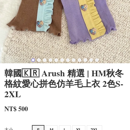
韓國🇰🇷 Arush 精選 | HM秋冬
格紋愛心拼色仿羊毛上衣 2色S-
2XL
NT$ 500
大小
Ｓ
Ｍ
Ｌ
XL
2XL