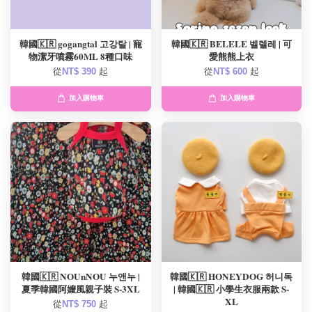
韓國🇰🇷 gogangtal 고강탈 | 寵
韓國🇰🇷 BELELE 벨렐레 | 可
物潔牙噴霧60ML 8種口味
愛熊熊上衣
從
NT$ 390
起
從
NT$ 600
起
加入購物車
加入購物車
韓國🇰🇷 NOUnNOU 누앤누 |
韓國🇰🇷 HONEYDOG 허니독
夏季韓國阿嬤風親子裝 S-3XL
| 韓國🇰🇷 小學生衣服兩款 S-
XL
從
NT$ 750
起