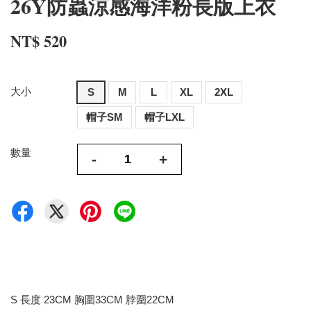
26Y防蟲涼感海洋粉長版上衣
NT$ 520
大小
S
M
L
XL
2XL
帽子SM
帽子LXL
數量
-
+
S 長度 23CM 胸圍33CM 脖圍22CM