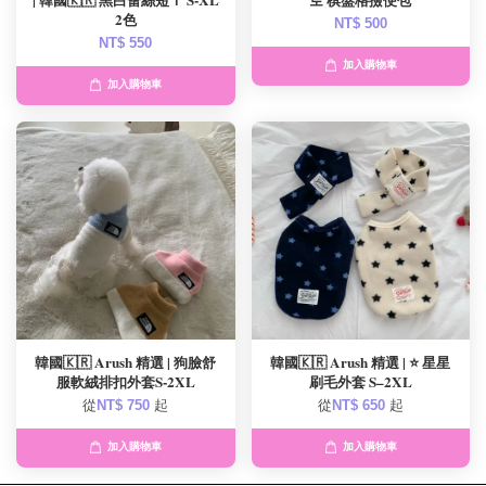
| 韓國🇰🇷 黑白蕾絲短Ｔ S-XL
로 棋盤格撿便包
2色
NT$ 500
NT$ 550
加入購物車
加入購物車
韓國🇰🇷 Arush 精選 | 狗臉舒
韓國🇰🇷 Arush 精選 | ⭐️ 星星
服軟絨排扣外套S-2XL
刷毛外套 S–2XL
從
NT$ 750
起
從
NT$ 650
起
加入購物車
加入購物車