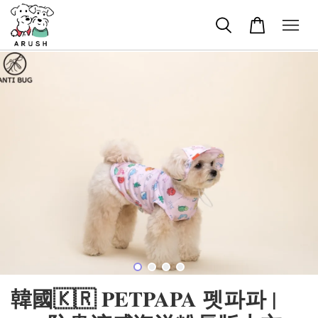
韓國🇰🇷 PETPAPA 펫파파 |