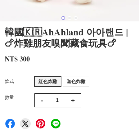
韓國🇰🇷AhAhland 아아랜드 |
🍗炸雞朋友嗅聞藏食玩具🍗
NT$ 300
款式
紅色炸雞
咖色炸雞
數量
-
+