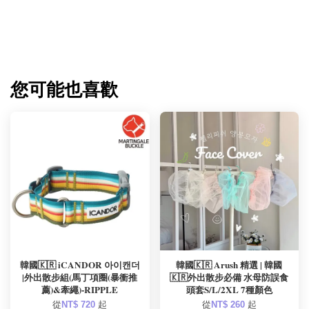
您可能也喜歡
韓國🇰🇷 iCANDOR 아이캔더
韓國🇰🇷 Arush 精選 | 韓國
|外出散步組(馬丁項圈(暴衝推
🇰🇷外出散步必備 水母防誤食
薦)&牽繩)-RIPPLE
頭套S/L/2XL 7種顏色
從
NT$ 720
起
從
NT$ 260
起