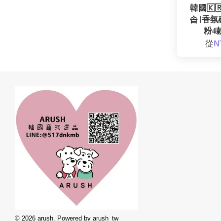
韓國🇰🇷
솝 |香氛
粉4款
從
N
© 2026 arush. Powered by arush_tw_