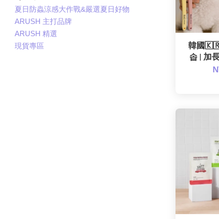
夏日防蟲涼感大作戰&嚴選夏日好物
ARUSH 主打品牌
ARUSH 精選
韓國🇰🇷
現貨專區
솝 | 
N