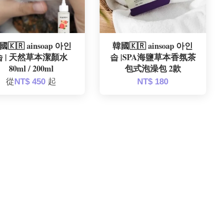
國🇰🇷 ainsoap 아인
韓國🇰🇷 ainsoap 아인
솝 | 天然草本潔顏水
솝 |SPA海鹽草本香氛茶
80ml / 200ml
包式泡澡包 2款
從
NT$ 450
起
NT$ 180