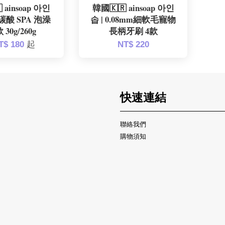
 ainsoap 아인
韓國🇰🇷 ainsoap 아인
碳酸 SPA 泡澡
솝 | 0.08mm細軟毛寵物
 30g/260g
長柄牙刷 4款
T$ 180
起
NT$ 220
快速連結
聯絡我們
購物須知