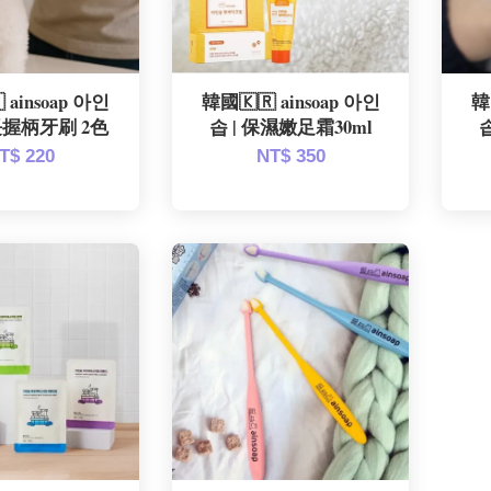
 ainsoap 아인
韓國🇰🇷 ainsoap 아인
韓
加長握柄牙刷 2色
솝 | 保濕嫩足霜30ml
T$ 220
NT$ 350