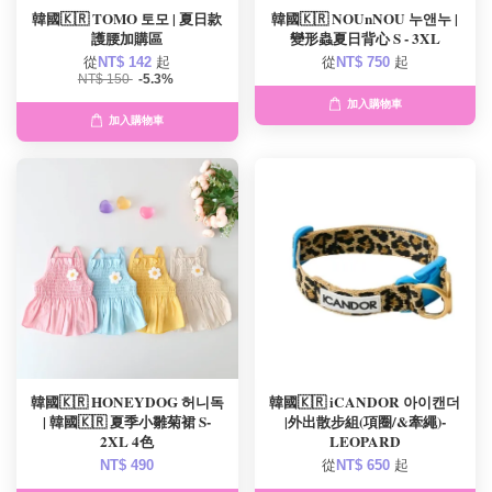
韓國🇰🇷 TOMO 토모 | 夏日款
韓國🇰🇷 NOUnNOU 누앤누 |
護腰加購區
變形蟲夏日背心 S - 3XL
從
NT$ 142
起
從
NT$ 750
起
NT$ 150
-5.3%
加入購物車
加入購物車
韓國🇰🇷 HONEYDOG 허니독
韓國🇰🇷 iCANDOR 아이캔더
| 韓國🇰🇷 夏季小雛菊裙 S-
|外出散步組(項圈/&牽繩)-
2XL 4色
LEOPARD
NT$ 490
從
NT$ 650
起