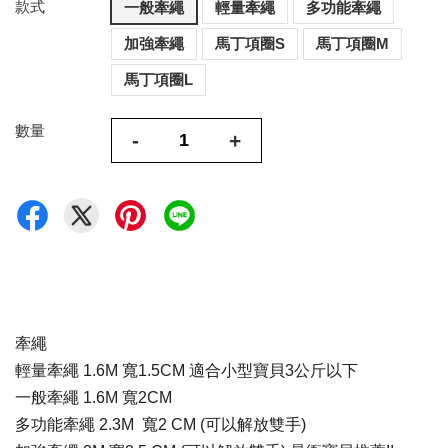
款式
一般牽繩
輕量牽繩
多功能牽繩
加強牽繩
馬丁項圈S
馬丁項圈M
馬丁項圈L
數量
-
+
牽繩
輕量牽繩 1.6M 寬1.5CM 適合小型寶貝3公斤以下
一般牽繩 1.6M 寬2
CM
多功能牽繩 2.3M 寬2
CM
(可以解放雙手)