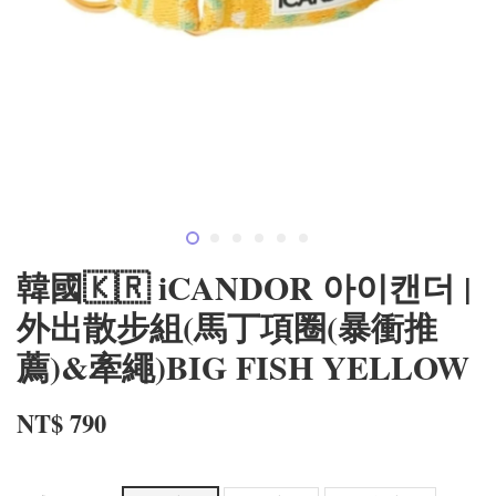
韓國🇰🇷 iCANDOR 아이캔더 |
外出散步組(馬丁項圈(暴衝推
薦)&牽繩)BIG FISH YELLOW
NT$ 790