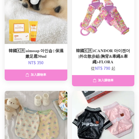
韓國🇰🇷 ainsoap 아인솝 | 保濕
韓國🇰🇷 iCANDOR 아이캔더
嫩足霜30ml
|外出散步組(胸背&牽繩&牽
繩)-FLORA
NT$ 350
從
NT$ 790
起
加入購物車
加入購物車