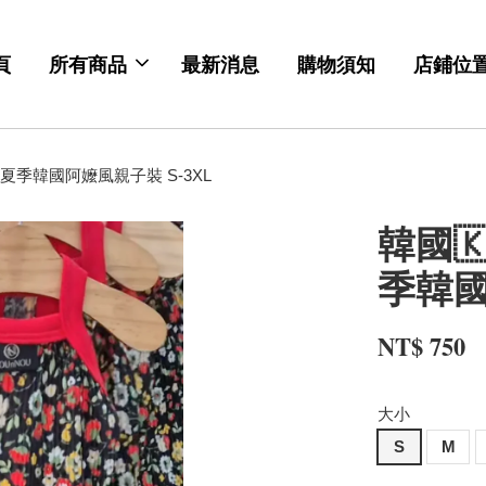
頁
所有商品
最新消息
購物須知
店鋪位
 | 夏季韓國阿嬤風親子裝 S-3XL
韓國🇰
季韓國
NT$ 750
大小
S
M