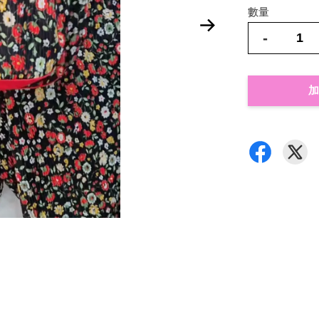
數量
-
加