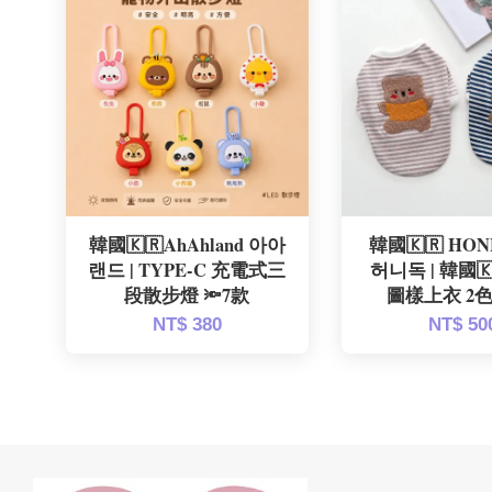
韓國🇰🇷AhAhland 아아
韓國🇰🇷 HO
랜드 | TYPE-C 充電式三
허니독 | 韓國
段散步燈 🔦7款
圖樣上衣 2色 
NT$ 380
NT$ 50