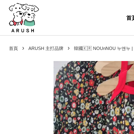
首
›
›
首頁
ARUSH 主打品牌
韓國🇰🇷 NOUnNOU 누앤누