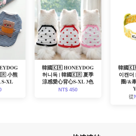
NEYDOG
韓國🇰🇷 HONEYDOG
韓國🇰
🇷 小熊
허니독 | 韓國🇰🇷 夏季
이캔더 
S-XL
涼感愛心背心S-XL 3色
圈/&牽
0
NT$ 450
從