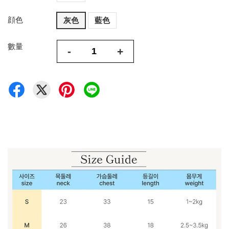
顔色
灰色
藍色
數量
-
+