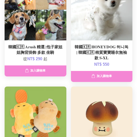
韓國🇰🇷 Arush 精選 |包子家姐
韓國🇰🇷 HONEYDOG 허니독
姐胸背掛飾 多款 坐騎
| 韓國🇰🇷 棉質寶寶睡衣無袖
款 S-XL
從
NT$ 290
起
NT$ 550
加入購物車
加入購物車