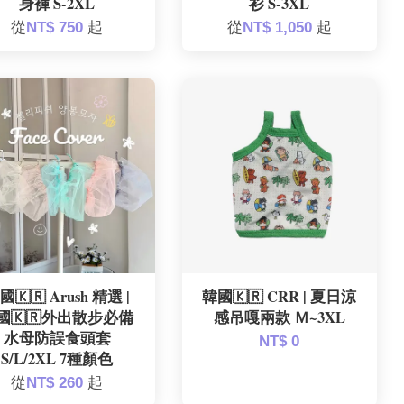
身褲 S-2XL
衫 S-3XL
從
NT$ 750
起
從
NT$ 1,050
起
國🇰🇷 Arush 精選 |
韓國🇰🇷 CRR | 夏日涼
國🇰🇷外出散步必備
感吊嘎兩款 Ｍ~3XL
水母防誤食頭套
NT$ 0
S/L/2XL 7種顏色
從
NT$ 260
起