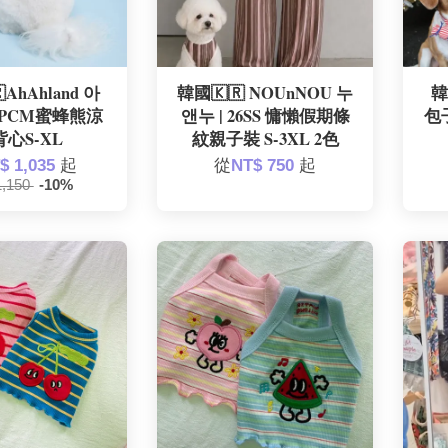
AhAhland 아
韓國🇰🇷 NOUnNOU 누
韓
 PCM蜜蜂熊涼
앤누 | 26SS 慵懶假期條
包
心S-XL
紋親子裝 S-3XL 2色
$ 1,035
起
從
NT$ 750
起
1,150
-10%