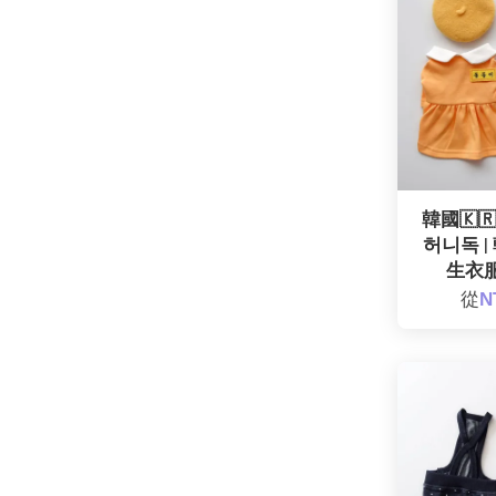
韓國🇰
허니독 |
生衣服
從
N