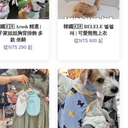
國🇰🇷 Arush 精選 |
韓國🇰🇷 BELELE 벨렐
子家姐姐胸背掛飾 多
레 | 可愛熊熊上衣
款 坐騎
從
NT$ 600
起
從
NT$ 290
起