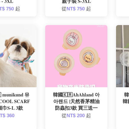
 - 3XL
親子裝 S-3XL
T$ 750
起
從
NT$ 750
起
 munikund 뮤
韓國🇰🇷AhAhland 아
韓
COOL SCARF
아랜드 |天然香茅精油
韓
巾S-L 3款
防蟲扣3款 買三送一
T$ 360
從
NT$ 200
起