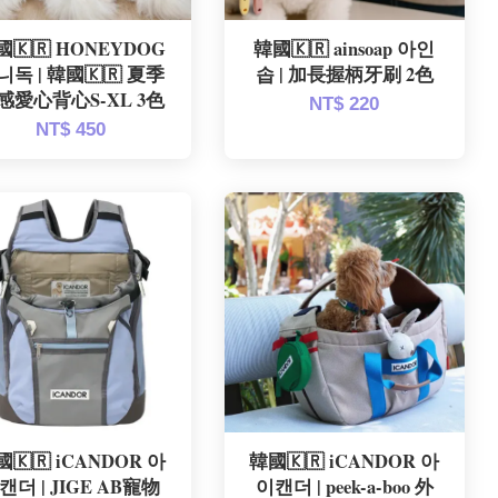
國🇰🇷 HONEYDOG
韓國🇰🇷 ainsoap 아인
니독 | 韓國🇰🇷 夏季
솝 | 加長握柄牙刷 2色
感愛心背心S-XL 3色
NT$ 220
NT$ 450
🇰🇷 iCANDOR 아
韓國🇰🇷 iCANDOR 아
캔더 | JIGE AB寵物
이캔더 | peek-a-boo 外