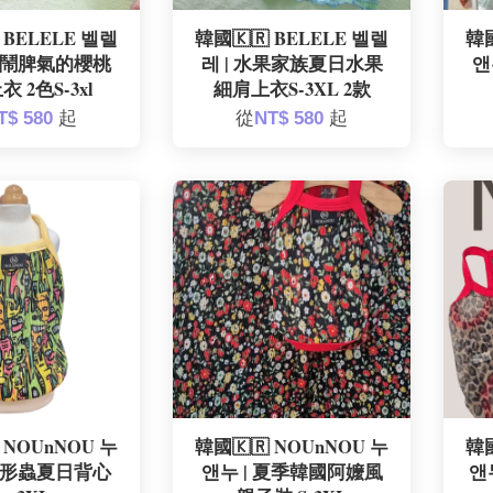
 BELELE 벨렐
韓國🇰🇷 BELELE 벨렐
韓國
新款鬧脾氣的櫻桃
레 | 水果家族夏日水果
앤
 2色S-3xl
細肩上衣S-3XL 2款
T$ 580
起
從
NT$ 580
起
 NOUnNOU 누
韓國🇰🇷 NOUnNOU 누
韓國
 變形蟲夏日背心
앤누 | 夏季韓國阿嬤風
앤