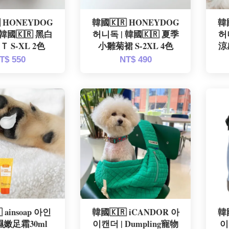
 HONEYDOG
韓國🇰🇷 HONEYDOG
韓
 韓國🇰🇷 黑白
허니독 | 韓國🇰🇷 夏季
허
 S-XL 2色
小雛菊裙 S-2XL 4色
涼
T$ 550
NT$ 490
 ainsoap 아인
韓國🇰🇷 iCANDOR 아
韓國
保濕嫩足霜30ml
이캔더 | Dumpling寵物
이