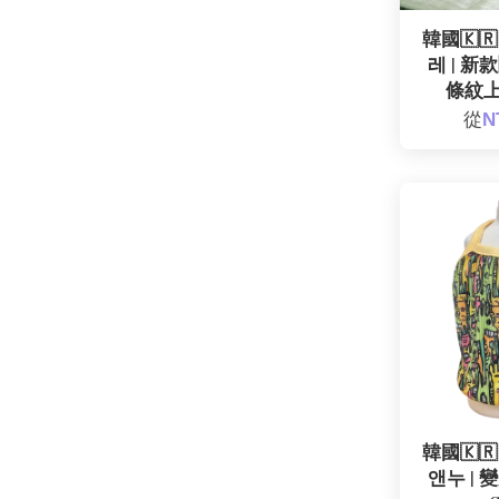
韓國🇰🇷
레 | 
條紋上衣
從
N
韓國🇰🇷
앤누 |