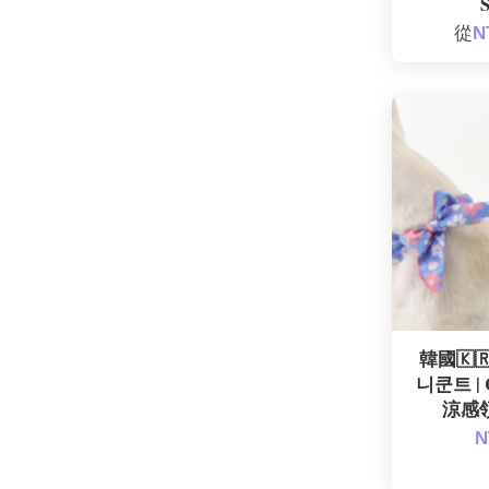
S
從
N
韓國🇰🇷
니쿤트 | 
涼感領
N