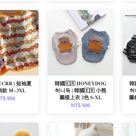
 CRR | 短袖夏
韓國🇰🇷 HONEYDOG
韓
兩款 Ｍ~3XL
허니독 | 韓國🇰🇷 小熊
허
圖樣上衣 2色 S-XL
圖
T$ 950
NT$ 500