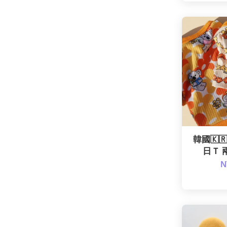
韓國🇰🇷
日Ｔ 
N