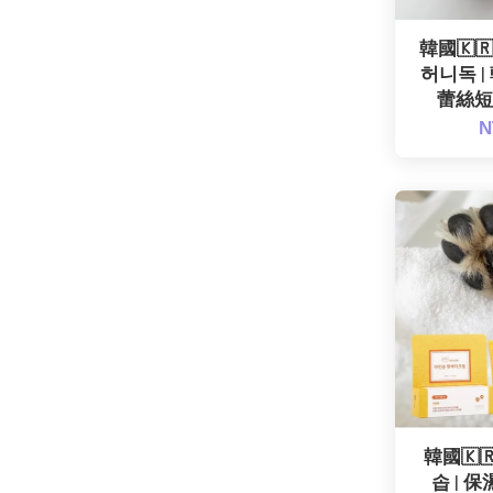
韓國🇰
허니독 |
蕾絲短Ｔ
N
韓國🇰🇷
솝 | 