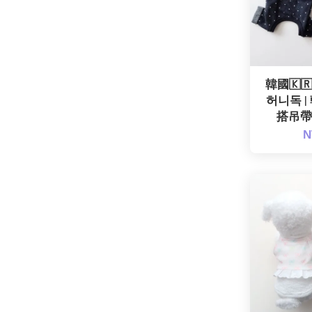
韓國🇰
허니독 |
搭吊帶褲
N