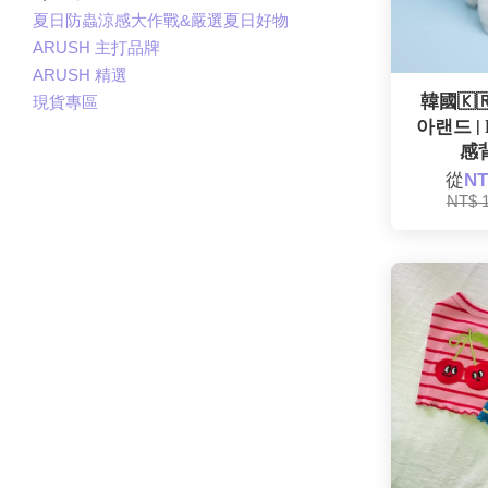
夏日防蟲涼感大作戰&嚴選夏日好物
ARUSH 主打品牌
ARUSH 精選
韓國🇰🇷
現貨專區
아랜드 |
感背
從
NT
NT$ 