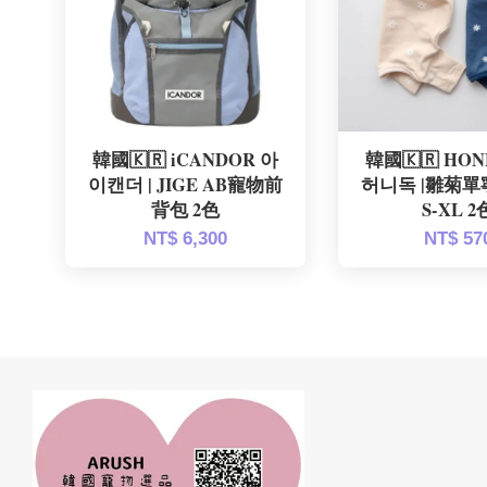
韓國🇰🇷 iCANDOR 아
韓國🇰🇷 HO
이캔더 | JIGE AB寵物前
허니독 |雛菊
背包 2色
S-XL 2
NT$ 6,300
NT$ 57