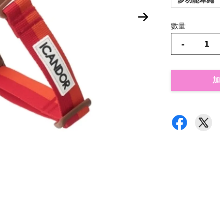
數量
-
加