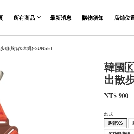
頁
所有商品
最新消息
購物須知
店鋪位
散步組(胸背&牽繩)-SUNSET
韓國🇰
出散步
NT$ 900
款式
胸背XS
多功能牽繩