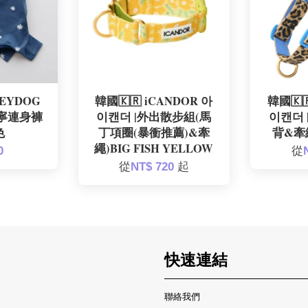
NEYDOG
韓國🇰🇷 iCANDOR 아
韓國🇰
單寧連身褲
이캔더 |外出散步組(馬
이캔더 
色
丁項圈(暴衝推薦)&牽
背&牽繩
繩)BIG FISH YELLOW
0
從
從
NT$ 720
起
快速連結
聯絡我們