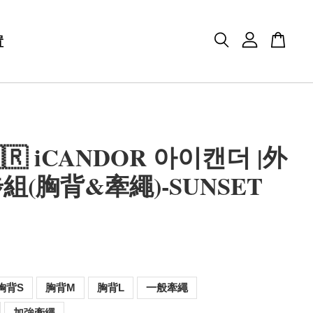
置
🇷 iCANDOR 아이캔더 |外
組(胸背&牽繩)-SUNSET
胸背S
胸背M
胸背L
一般牽繩
加強牽繩