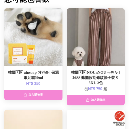
韓國🇰🇷 ainsoap 아인솝 | 保濕
韓國🇰🇷 NOUnNOU 누앤누 |
嫩足霜30ml
26SS 慵懶假期條紋親子裝 S-
3XL 2色
NT$ 350
從
NT$ 750
起
加入購物車
加入購物車