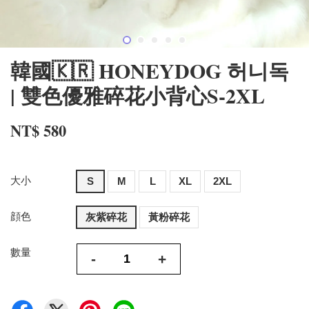
韓國🇰🇷 HONEYDOG 허니독
| 雙色優雅碎花小背心S-2XL
NT$ 580
大小
S
M
L
XL
2XL
顔色
灰紫碎花
黃粉碎花
數量
-
+