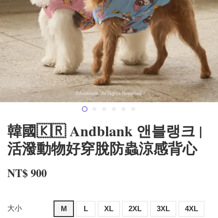
韓國🇰🇷 Andblank 앤블랭크 |
活潑動物好穿脫防蟲涼感背心
NT$ 900
大小
M
L
XL
2XL
3XL
4XL