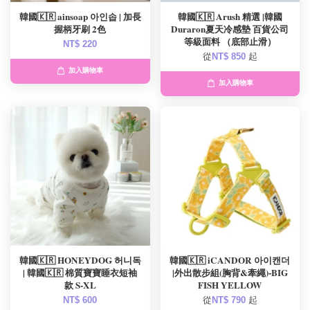
韓國🇰🇷 ainsoap 아인솝 | 加長
韓國🇰🇷 Arush 精選 |韓國
握柄牙刷 2色
Duraron夏天冷感墊 百貨公司
等級面料 （底部止滑）
NT$ 220
從
NT$ 850
起
加入購物車
加入購物車
韓國🇰🇷 HONEYDOG 허니독
韓國🇰🇷 iCANDOR 아이캔더
| 韓國🇰🇷 棉質寶寶睡衣短袖
|外出散步組(胸背&牽繩)-BIG
款 S-XL
FISH YELLOW
NT$ 600
從
NT$ 790
起