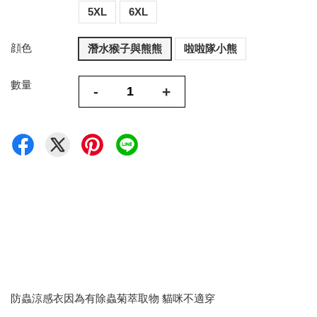
5XL
6XL
顔色
潛水猴子與熊熊
啦啦隊小熊
數量
-
+
防蟲涼感衣因為有除蟲菊萃取物 貓咪不適穿