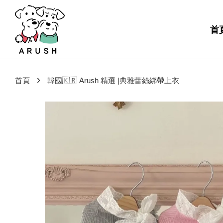
首
›
首頁
韓國🇰🇷 Arush 精選 |典雅蕾絲綁帶上衣