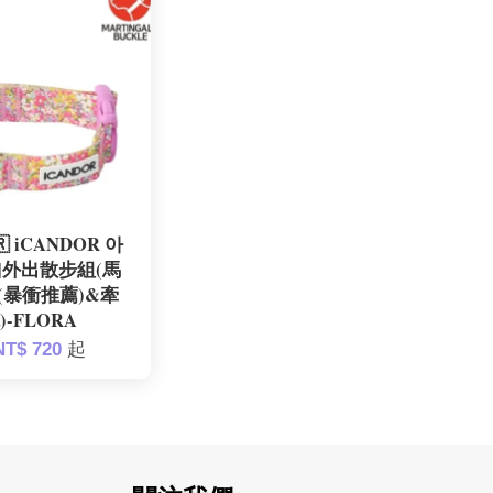
 iCANDOR 아
|外出散步組(馬
(暴衝推薦)&牽
)-FLORA
NT$ 720
起