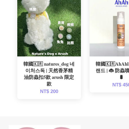
韓國🇰🇷 natures_dog 네
韓國🇰🇷AhAhl
이처스독 | 天然香茅精
랜드 | 🐞 防蟲噴
油防蟲扣5款 arush 限定
🐛
款
NT$ 45
NT$ 200