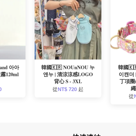
and 아아
韓國🇰🇷 NOUnNOU 누
韓國🇰
霧120ml
앤누 | 清涼涼感LOGO
이캔더 
背心 S - 3XL
丁項圈
繩
0
從
NT$ 720
起
從