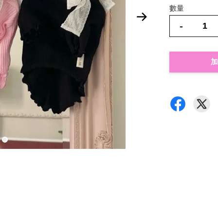
數量
-
加