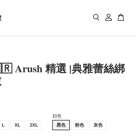
置
🇷 Arush 精選 |典雅蕾絲綁
衣
顔色
L
XL
2XL
黑色
粉色
灰色