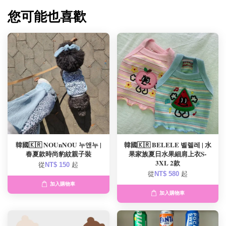
您可能也喜歡
韓國🇰🇷 NOUnNOU 누앤누 |
韓國🇰🇷 BELELE 벨렐레 | 水
春夏款時尚豹紋親子裝
果家族夏日水果細肩上衣S-
3XL 2款
從
NT$ 150
起
從
NT$ 580
起
加入購物車
加入購物車