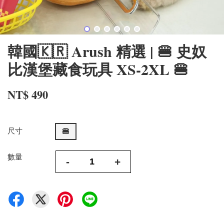
韓國🇰🇷 Arush 精選 | 🍔 史奴
比漢堡藏食玩具 XS-2XL 🍔
NT$ 490
尺寸
🍔
數量
-
+