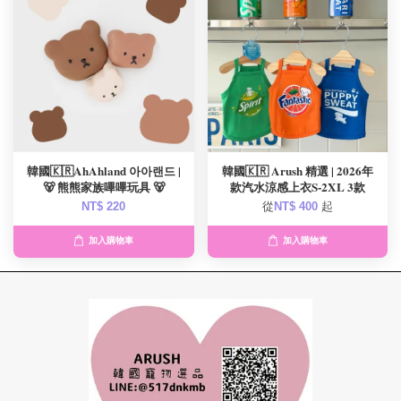
韓國🇰🇷AhAhland 아아랜드 |
韓國🇰🇷 Arush 精選 | 2026年
🐻 熊熊家族嗶嗶玩具 🐻
款汽水涼感上衣S-2XL 3款
NT$ 220
從
NT$ 400
起
加入購物車
加入購物車