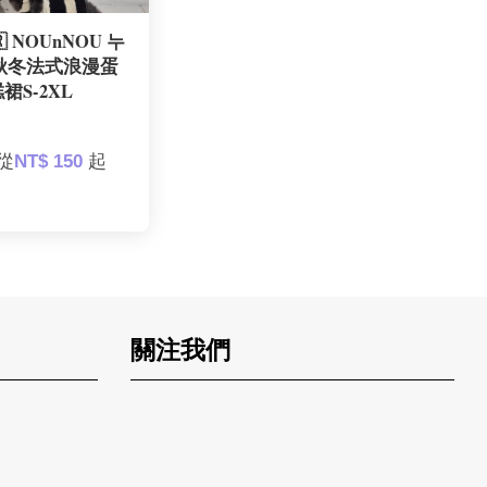
 NOUnNOU 누
 秋冬法式浪漫蛋
裙S-2XL
      從
NT$ 150 
起

關注我們