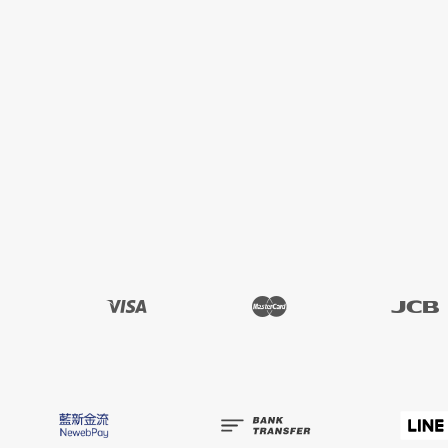
Visa
Master
JCB