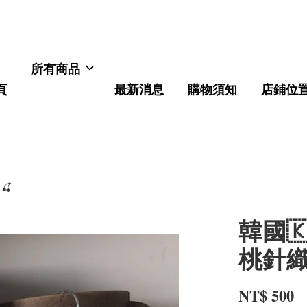
所有商品
頁
最新消息
購物須知
店鋪位
🍒
韓國🇰
桃針織
NT$ 500