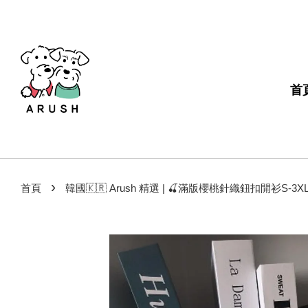
首
›
首頁
韓國🇰🇷 Arush 精選 | 🍒滿版櫻桃針織鈕扣開衫S-3XL