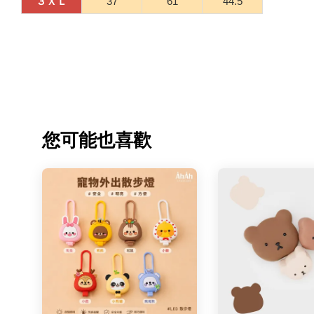
３ＸＬ
37
61
44.5
您可能也喜歡