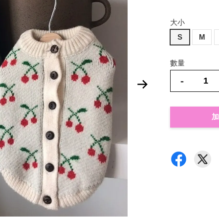
大小
S
M
數量
-
加