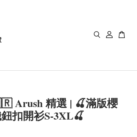
置
🇷 Arush 精選 | 🍒滿版櫻
鈕扣開衫S-3XL🍒