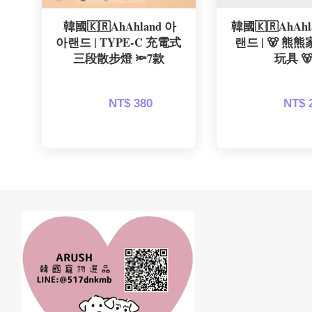
 韓國🇰🇷AhAhland 아
韓國🇰🇷AhAhl
아랜드 | TYPE-C 充電式
랜드 | 🐻 熊
三段散步燈 🔦7款
玩具 
NT$ 380 
NT$ 