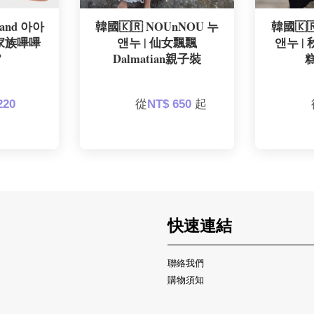
and 아아
韓國🇰🇷 NOUnNOU 누
韓國🇰
熊家族嗶嗶
앤누 | 仙女飄飄
앤누 |

Dalmatian親子裝
糕
220 
        從
NT$ 650 
起

  
快速連結
聯絡我們
購物須知