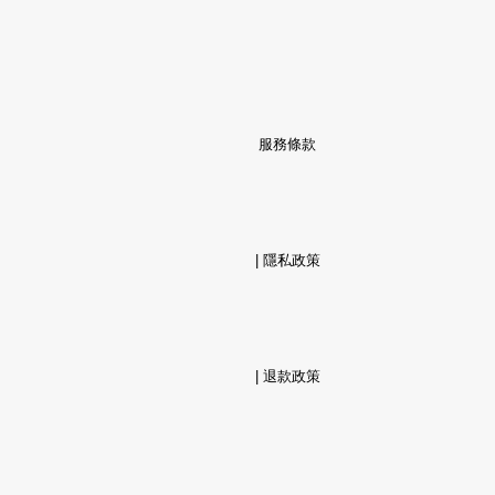
服務條款
                  | 
隱私政策
                  | 
退款政策