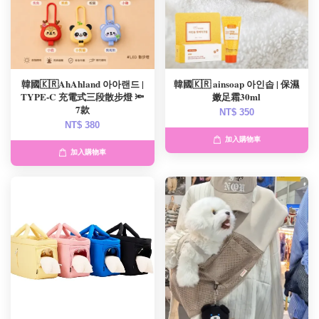
韓國🇰🇷AhAhland 아아랜드 |
韓國🇰🇷 ainsoap 아인솝 | 保濕
TYPE-C 充電式三段散步燈 🔦
嫩足霜30ml
7款
NT$ 350
NT$ 380
加入購物車
加入購物車