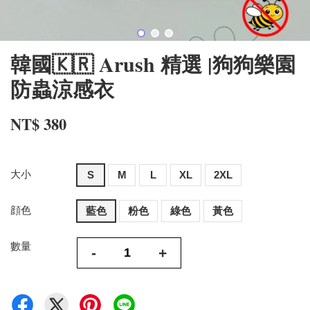
韓國🇰🇷 Arush 精選 |狗狗樂園
防蟲涼感衣
NT$ 380
大小
S
M
L
XL
2XL
顔色
藍色
粉色
綠色
黃色
數量
-
+