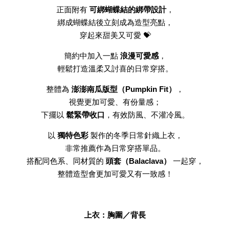
正面附有
可綁蝴蝶結的綁帶設計
，
綁成蝴蝶結後立刻成為造型亮點，
穿起來甜美又可愛 💝
簡約中加入一點
浪漫可愛感
，
輕鬆打造溫柔又討喜的日常穿搭。
整體為
澎澎南瓜版型（Pumpkin Fit）
，
視覺更加可愛、有份量感；
下擺以
鬆緊帶收口
，有效防風、不灌冷風。
以
獨特色彩
製作的冬季日常針織上衣，
非常推薦作為日常穿搭單品。
搭配同色系、同材質的
頭套（Balaclava）
一起穿，
整體造型會更加可愛又有一致感！
上衣：胸圍／背長