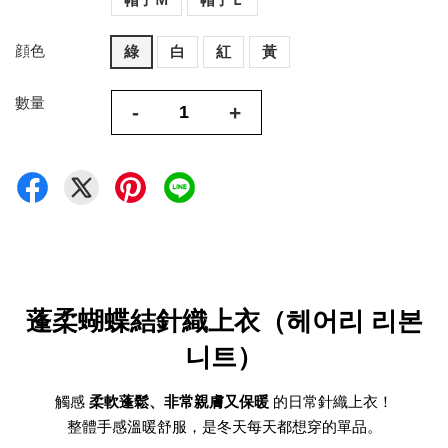
顔色
綠
白
紅
黃
數量
-
+
蓬柔蝴蝶結針織上衣（헤어리 리본
니트）
觸感
柔軟蓬鬆、非常親膚又保暖
的日常針織上衣！
整體手感溫暖舒服，是冬天每天都想穿的單品。