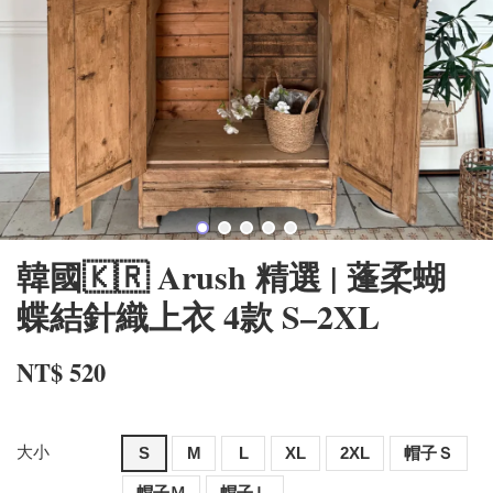
韓國🇰🇷 Arush 精選 | 蓬柔蝴
蝶結針織上衣 4款 S–2XL
NT$ 520
大小
S
M
L
XL
2XL
帽子Ｓ
帽子Ｍ
帽子Ｌ