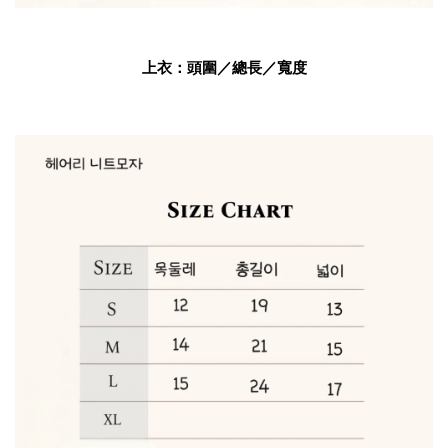
上衣：頭圍／總長／寬度