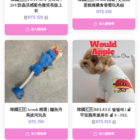
26Y防蟲涼感藍色微笑長版上
蛋糕捲藏食發聲玩具組
衣
NT$ 240
從
NT$ 520
起
加入購物車
加入購物車
韓國🇰🇷 Arush 精選 | 鱷魚河
韓國🇰🇷 BELELE 벨렐레 | 🍏
馬拔河玩具
宇宙蘋果連身衣 🍎 S - 3XL
NT$ 350
從
NT$ 810
起
加入購物車
加入購物車