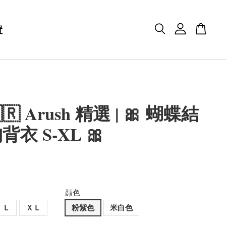
置
🇷 Arush 精選 | 🎀 蝴蝶結
衣 S-XL 🎀
顔色
Ｌ
ＸＬ
粉紫色
米白色