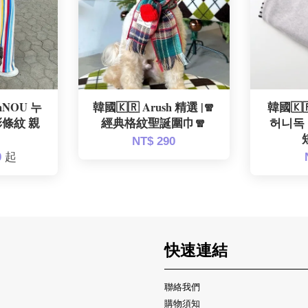
nNOU 누
韓國🇰🇷 Arush 精選 |🧣
韓國🇰
彩條紋 親
經典格紋聖誕圍巾🧣
허니독 
NT$ 290
0
起
快速連結
聯絡我們
購物須知