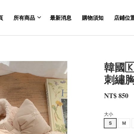
頁
所有商品
最新消息
購物須知
店鋪位
韓國🇰
刺繡胸背
NT$ 850
大小
Ｓ
Ｍ