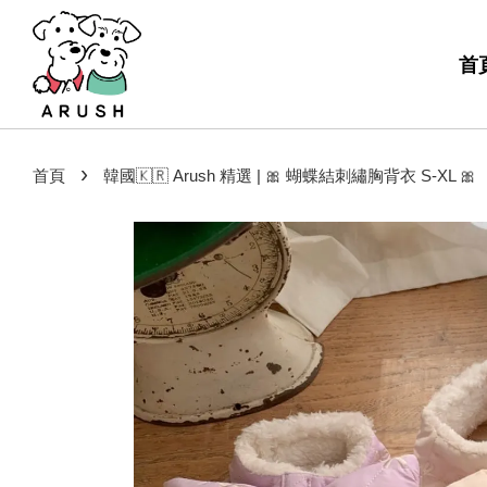
首
›
首頁
韓國🇰🇷 Arush 精選 | 🎀 蝴蝶結刺繡胸背衣 S-XL 🎀