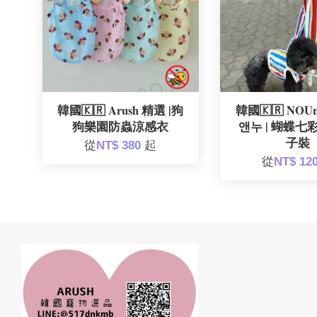
韓國🇰🇷 Arush 精選 |狗
韓國🇰🇷 NOU
狗樂園防蟲涼感衣
앤누 | 蝴蝶七
子裝
從
NT$ 380
起
從
NT$ 12