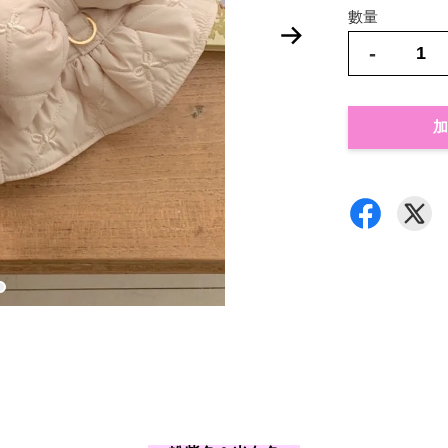
數量
-
加