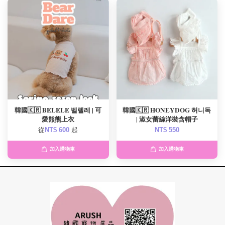
韓國🇰🇷 BELELE 벨렐레 | 可
韓國🇰🇷 HONEYDOG 허니독
愛熊熊上衣
| 淑女蕾絲洋裝含帽子
從
NT$ 600
起
NT$ 550
加入購物車
加入購物車