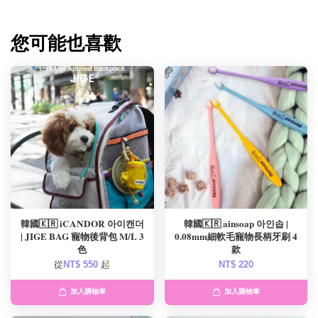
您可能也喜歡
韓國🇰🇷 iCANDOR 아이캔더
韓國🇰🇷 ainsoap 아인솝 |
| JIGE BAG 寵物後背包 M/L 3
0.08mm細軟毛寵物長柄牙刷 4
色
款
從
NT$ 550
起
NT$ 220
加入購物車
加入購物車