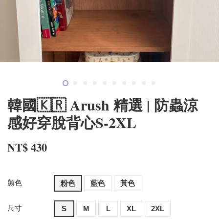
韓國🇰🇷 Arush 精選 | 防蟲涼
感好穿脫背心S-2XL
NT$ 430
顏色
粉色
藍色
黃色
尺寸
S
M
L
XL
2XL