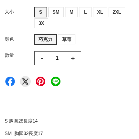
大小
S
SM
M
L
XL
2XL
3X
顔色
巧克力
草莓
數量
-
+
S 胸圍28長度14
SM 胸圍32長度17