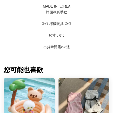
MADE IN KOREA
韓國歐膩手做
🍋🍋 檸檬玩具 🍋🍋
尺寸：6*8
出貨時間需2-3週
您可能也喜歡