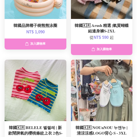
韓國品牌椰子樹熊熊泳圈
韓國🇰🇷 Arush 精選 |氣質蝴蝶
結連身褲S-2XL
NT$ 1,090
從
NT$ 590
起
加入購物車
加入購物車
韓國🇰🇷 BELELE 벨렐레 | 新
韓國🇰🇷 NOUnNOU 누앤누 |
款鬧脾氣的櫻桃條紋上衣 2色S-
清涼涼感LOGO背心 S - 3XL