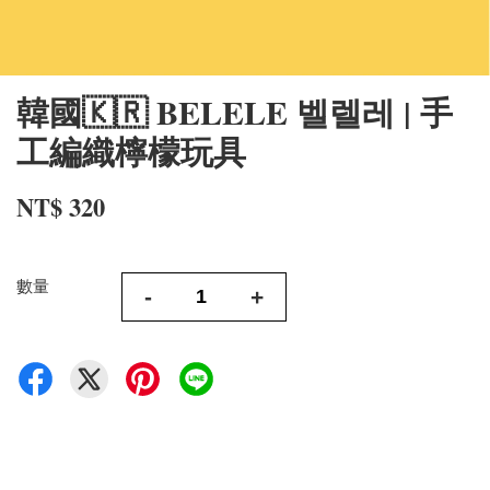
韓國🇰🇷 BELELE 벨렐레 | 手
工編織檸檬玩具
NT$ 320
數量
-
+