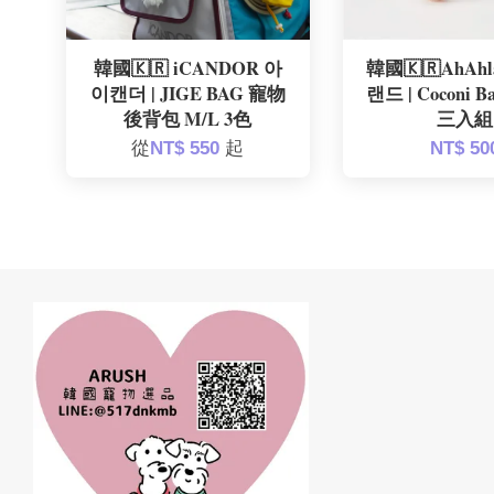
韓國🇰🇷 iCANDOR 아
韓國🇰🇷AhAhl
이캔더 | JIGE BAG 寵物
랜드 | Coconi 
後背包 M/L 3色
三入組
從
NT$ 550
起
NT$ 50