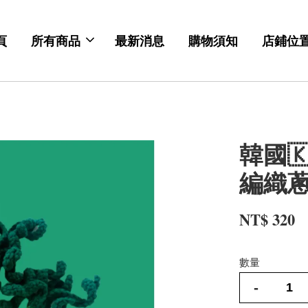
頁
所有商品
最新消息
購物須知
店鋪位
韓國🇰
編織
NT$ 320
數量
-