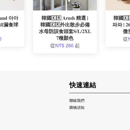
and 아아
韓國🇰🇷 Arush 精選 |
韓國🇰
Ball漏食球
韓國🇰🇷外出散步必備
파파 |
水母防誤食頭套S/L/2XL
微
7種顏色
0
從
從
NT$ 260
起
快速連結
聯絡我們
購物須知