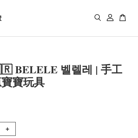
置
🇷 BELELE 벨렐레 | 手工
蔥寶寶玩具
+