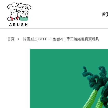
首
›
首頁
韓國🇰🇷 BELELE 벨렐레 | 手工編織蔥寶寶玩具