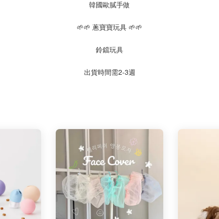
韓國歐膩手做
🌱🌱 蔥寶寶玩具 🌱🌱
鈴鐺玩具
出貨時間需2-3週