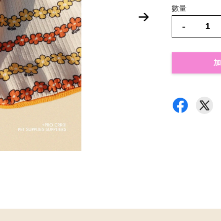
數量
-
加