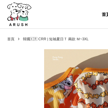
首
›
首頁
韓國🇰🇷 CRR | 短袖夏日Ｔ 兩款 Ｍ~3XL