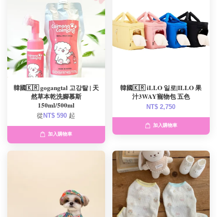
韓國🇰🇷 gogangtal 고강탈 | 天
韓國🇰🇷 iLLO 일로|ILLO 果
然草本乾洗腳慕斯
汁3WAY寵物包 五色
150ml/500ml
NT$ 2,750
從
NT$ 590
起
加入購物車
加入購物車