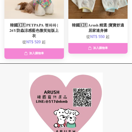
韓國🇰🇷 PETPAPA 펫파파 |
韓國🇰🇷 Arush 精選 |寶寶舒適
26Y防蟲涼感藍色微笑短版上
居家連身褲
衣
從
NT$ 550
起
從
NT$ 520
起
加入購物車
加入購物車