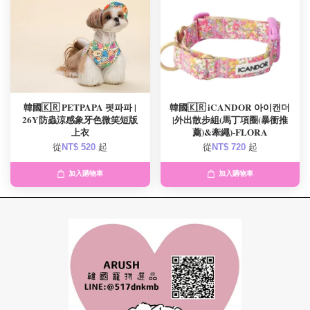
韓國🇰🇷 PETPAPA 펫파파 |
韓國🇰🇷 iCANDOR 아이캔더
26Y防蟲涼感象牙色微笑短版
|外出散步組(馬丁項圈(暴衝推
上衣
薦)&牽繩)-FLORA
從
NT$ 520
起
從
NT$ 720
起
加入購物車
加入購物車