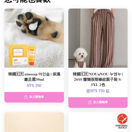
韓國🇰🇷 ainsoap 아인솝 | 保濕
韓國🇰🇷 NOUnNOU 누앤누 |
嫩足霜30ml
26SS 慵懶假期條紋親子裝 S-
3XL 2色
NT$ 350
從
NT$ 750
起
加入購物車
加入購物車