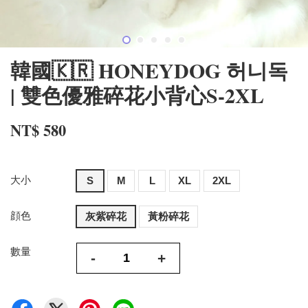
韓國🇰🇷 HONEYDOG 허니독
| 雙色優雅碎花小背心S-2XL
NT$ 580
大小
S
M
L
XL
2XL
顔色
灰紫碎花
黃粉碎花
數量
-
+