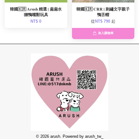
韓國🇰🇷 Arush 精選 | 扁扁水
韓國🇰🇷 CRR | 刺繡文字親子
獺鴨嘴獸玩具
鴨舌帽
NT$ 0
從
NT$ 790
起
加入購物車
© 2026 arush. Powered by arush_tw_