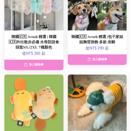
韓國🇰🇷 Arush 精選 | 韓國
韓國🇰🇷 Arush 精選 |包子家姐
🇰🇷外出散步必備 水母防誤食
姐胸背掛飾 多款 坐騎
頭套S/L/2XL 7種顏色
從
NT$ 290
起
從
NT$ 260
起
加入購物車
加入購物車