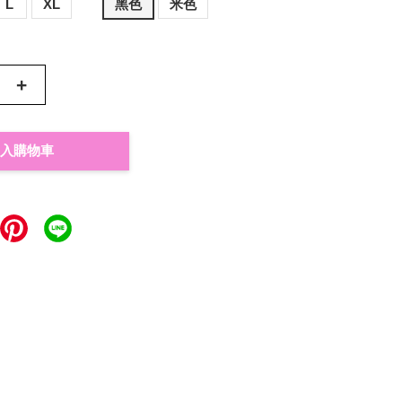
L
XL
黑色
米色
+
入購物車