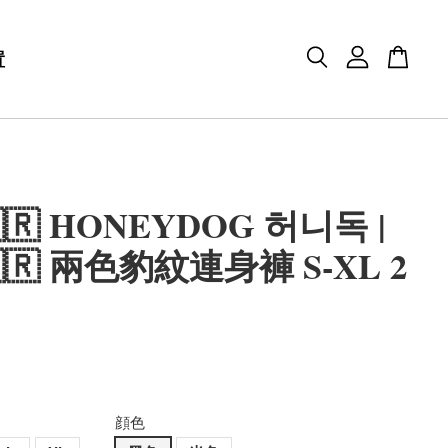
置
🇷 HONEYDOG 허니독 |
🇷 兩色豹紋連身褲 S-XL 2
顔色