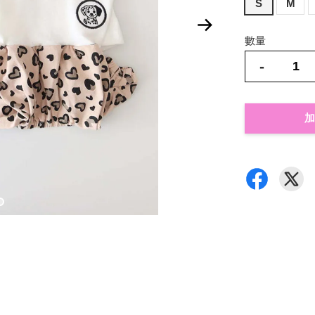
S
M
數量
-
加