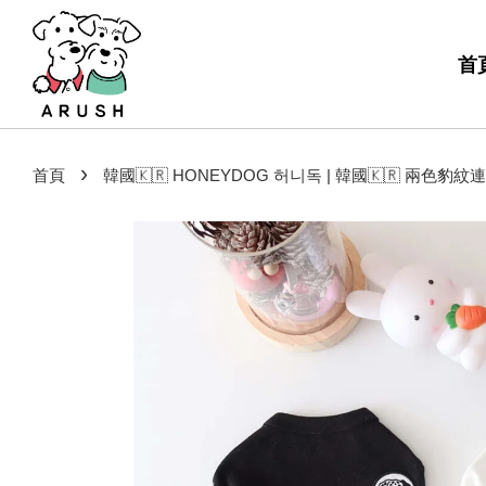
首
›
首頁
韓國🇰🇷 HONEYDOG 허니독 | 韓國🇰🇷 兩色豹紋連