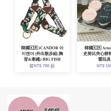
韓國🇰🇷 iCANDOR 아
韓國🇰🇷 Arus
이캔더 |外出散步組(胸
史努比夾心餅
背&牽繩)-BIG FISH
聲玩具
從
NT$ 790
起
NT$ 15