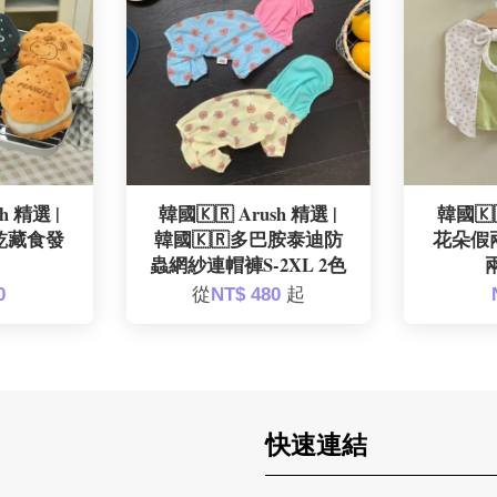
h 精選 |
韓國🇰🇷 Arush 精選 |
韓國🇰
乾藏食發
韓國🇰🇷多巴胺泰迪防
花朵假
蟲網紗連帽褲S-2XL 2色
兩
0
從
NT$ 480
起
快速連結