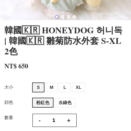
韓國🇰🇷 HONEYDOG 허니독
| 韓國🇰🇷 雛菊防水外套 S-XL
2色
NT$ 650
大小
S
M
L
XL
顔色
粉紅色
水綠色
數量
-
+