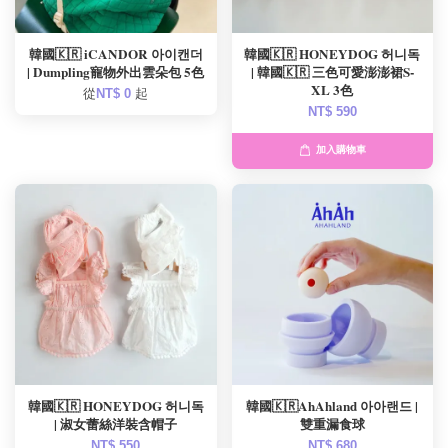
韓國🇰🇷 iCANDOR 아이캔더
韓國🇰🇷 HONEYDOG 허니독
| Dumpling寵物外出雲朵包 5色
| 韓國🇰🇷 三色可愛澎澎裙S-
XL 3色
從
NT$ 0
起
NT$ 590
加入購物車
韓國🇰🇷 HONEYDOG 허니독
韓國🇰🇷AhAhland 아아랜드 |
| 淑女蕾絲洋裝含帽子
雙重漏食球
NT$ 550
NT$ 680