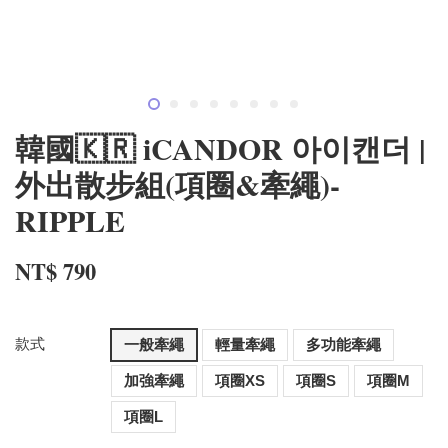
韓國🇰🇷 iCANDOR 아이캔더 |
外出散步組(項圈&牽繩)-
RIPPLE
NT$ 790
款式
一般牽繩
輕量牽繩
多功能牽繩
加強牽繩
項圈XS
項圈S
項圈M
項圈L