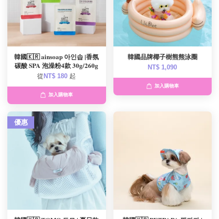
韓國🇰🇷 ainsoap 아인솝 |香氛
韓國品牌椰子樹熊熊泳圈
碳酸 SPA 泡澡粉4款 30g/260g
NT$ 1,090
從
NT$ 180
起
加入購物車
加入購物車
優惠