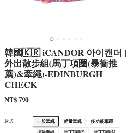
韓國🇰🇷 iCANDOR 아이캔더 |
外出散步組(馬丁項圈(暴衝推
薦)&牽繩)-EDINBURGH
CHECK
NT$ 790
款式
一般牽繩
輕量牽繩
多功能牽繩
加強牽繩
馬丁項圈S
馬丁項圈M