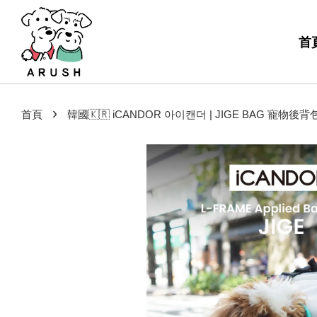
首
›
首頁
韓國🇰🇷 iCANDOR 아이캔더 | JIGE BAG 寵物後背包