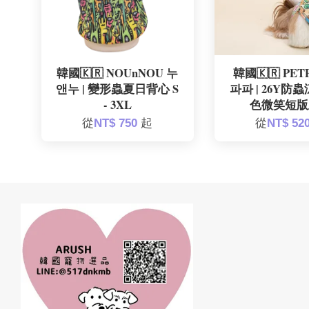
韓國🇰🇷 NOUnNOU 누
韓國🇰🇷 PET
앤누 | 變形蟲夏日背心 S
파파 | 26Y防
- 3XL
色微笑短版
從
NT$ 750
起
從
NT$ 52