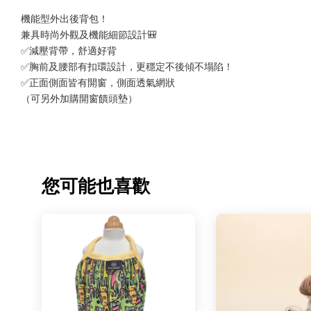
機能型外出後背包！
兼具時尚外觀及機能細節設計🎒
✅減壓背帶，舒適好背
✅胸前及腰部有扣環設計，更穩定不後傾不塌陷！
✅正面側面皆有開窗，側面透氣網狀
（可另外加購開窗饋頭墊）
您可能也喜歡