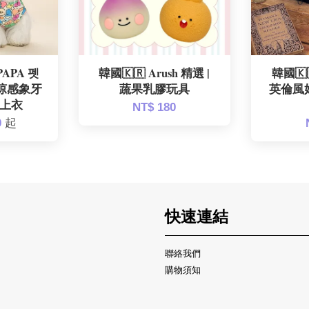
PAPA 펫
韓國🇰🇷 Arush 精選 |
韓國🇰
蟲涼感象牙
蔬果乳膠玩具
英倫風
上衣
NT$ 180
0
起
快速連結
聯絡我們
購物須知