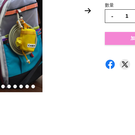
數量
-
加