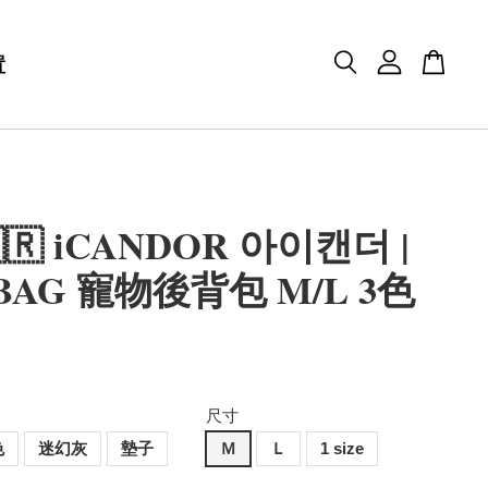
置
🇷 iCANDOR 아이캔더 |
 BAG 寵物後背包 M/L 3色
尺寸
色
迷幻灰
墊子
Ｍ
Ｌ
1 size