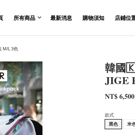
頁
所有商品
最新消息
購物須知
店鋪位
 M/L 3色
韓國🇰
JIGE
NT$ 6,500
款式
黑色
米