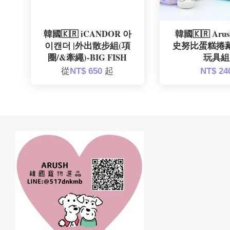
韓國🇰🇷 iCANDOR 아
韓國🇰🇷 Arus
이캔더 |外出散步組(項
史努比蛋糕捲
圈/&牽繩)-BIG FISH
玩具組
從
NT$ 650
起
NT$ 24