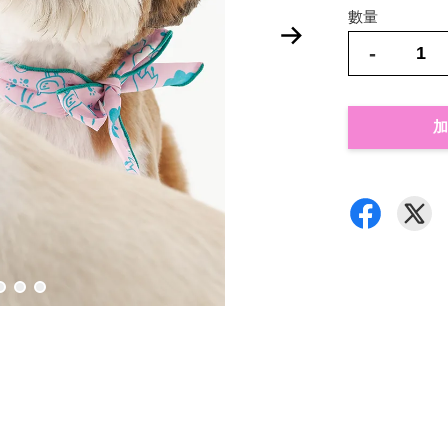
數量
-
加