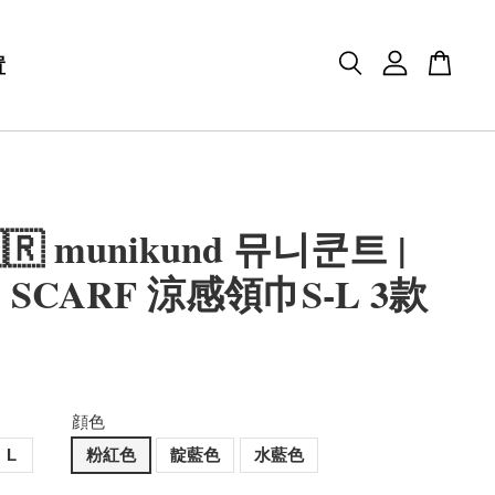
置
🇷 munikund 뮤니쿤트 |
 SCARF 涼感領巾S-L 3款
顔色
L
粉紅色
靛藍色
水藍色