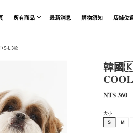
頁
所有商品
最新消息
購物須知
店鋪位
巾S-L 3款
韓國🇰
COOL
NT$ 360
大小
S
M