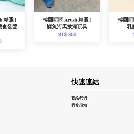
h 精選 |
韓國🇰🇷 Arush 精選 |
韓國🇰
藏食發聲
鱷魚河馬拔河玩具
乳
NT$ 350
0
快速連結
聯絡我們
購物須知