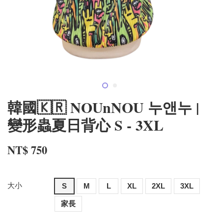
韓國🇰🇷 NOUnNOU 누앤누 |
變形蟲夏日背心 S - 3XL
NT$ 750
大小
S
M
L
XL
2XL
3XL
家長