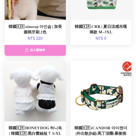
韓國🇰🇷 ainsoap 아인솝 | 加長
韓國🇰🇷 CRR | 夏日涼感吊嘎
握柄牙刷 2色
兩款 Ｍ~3XL
NT$ 220
NT$ 0
加入購物車
韓國🇰🇷 HONEYDOG 허니독
韓國🇰🇷 iCANDOR 아이캔더
| 韓國🇰🇷 黑白蕾絲短Ｔ S-XL
|外出散步組(馬丁項圈(暴衝推