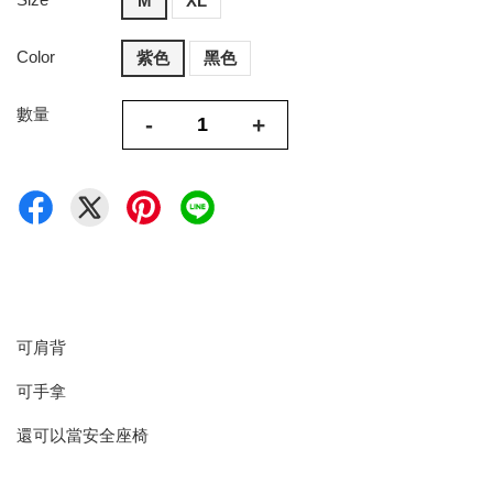
M
XL
Color
紫色
黑色
數量
-
+
可肩背
可手拿
還可以當安全座椅