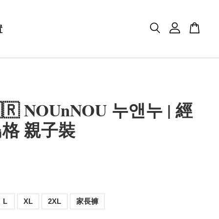
置
🇷 NOUnNOU 누앤누 | 經
格 親子裝
L
XL
2XL
家長褲