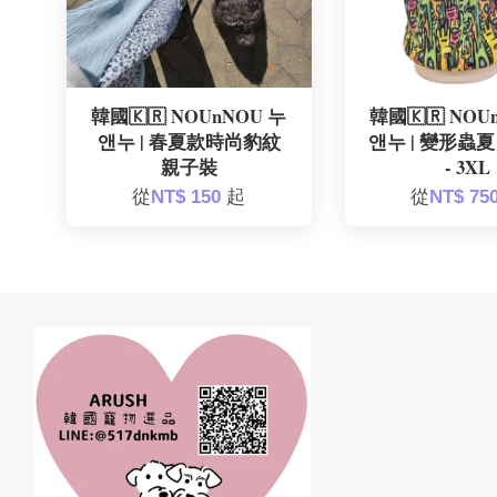
韓國🇰🇷 NOUnNOU 누
韓國🇰🇷 NOU
앤누 | 春夏款時尚豹紋
앤누 | 變形蟲夏
親子裝
- 3XL
從
NT$ 150
起
從
NT$ 75