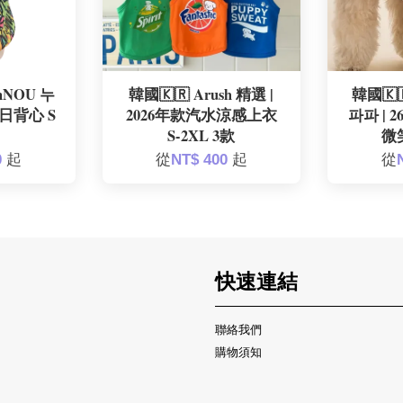
nNOU 누
韓國🇰🇷 Arush 精選 |
韓國🇰
日背心 S
2026年款汽水涼感上衣
파파 |
S-2XL 3款
微
0
起
從
NT$ 400
起
從
快速連結
聯絡我們
購物須知