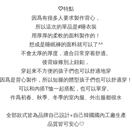
🤍特點
因爲有很多人要求製作背心，
所以這次的單品是#睡衣裝
用厚厚的柔軟的面料製作的！
想成是睡眠褲的面料就可以了^^
 不會太厚的厚度，適合日常穿着舒適。 
後背線條別上鈕釦，
穿起來不方便的孩子們也可以舒適地穿
因爲是背心製作，所以短腿的體型孩子們也可以舒適穿
可以和內搭T恤一起搭配，也可以單穿。 
作爲初春、秋季、冬季的室內服、外出服都很水
全部款式皆為品牌自己設計+自己韓國國內工廠生產
品質皆可安心🤍