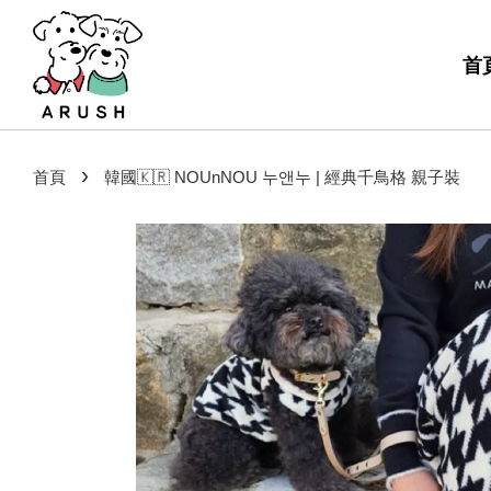
首
›
首頁
韓國🇰🇷 NOUnNOU 누앤누 | 經典千鳥格 親子裝