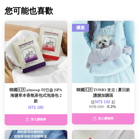
您可能也喜歡
優惠
韓國🇰🇷 ainsoap 아인솝 |SPA
韓國🇰🇷 TOMO 토모 | 夏日款
海鹽草本香氛茶包式泡澡包 2
護腰加購區
款
從
NT$ 142
起
NT$ 150
-5.3%
NT$ 180
加入購物車
加入購物車