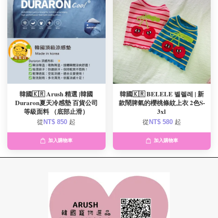
韓國🇰🇷 Arush 精選 |韓國
韓國🇰🇷 BELELE 벨렐레 | 新
Duraron夏天冷感墊 百貨公司
款鬧脾氣的櫻桃條紋上衣 2色S-
等級面料 （底部止滑）
3xl
從
NT$ 850
起
從
NT$ 580
起
加入購物車
加入購物車