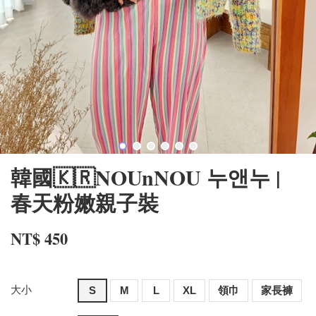
韓國🇰🇷NOUnNOU 누앤누 |
春天粉嫩親子裝
NT$ 450
大小
S
M
L
XL
領巾
家長褲